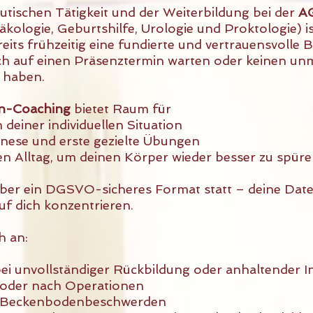
tischen Tätigkeit und der Weiterbildung bei der
A
kologie, Geburtshilfe, Urologie und Proktologie) 
its frühzeitig eine fundierte und vertrauensvolle 
ch auf einen Präsenztermin warten oder keinen un
s haben.
n-Coaching
bietet Raum für
deiner individuellen Situation
ese und erste gezielte Übungen
den Alltag, um deinen Körper wieder besser zu spür
über ein DGSVO-sicheres Format statt – deine Date
uf dich konzentrieren.
h an:
ei unvollständiger Rückbildung oder anhaltender Ins
 oder nach Operationen
n Beckenbodenbeschwerden