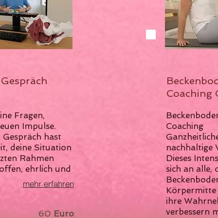
 Gespräch
Beckenbo
Coaching 
ine Fragen,
Beckenbode
uen Impulse.​
Coaching​
 Gespräch hast
Ganzheitlich
t, deine Situation
nachhaltige
tzten Rahmen
Dieses Inten
ffen, ehrlich und
sich an alle, 
Beckenboden
mehr erfahren
Körpermitte 
ihre Wahrne
verbessern 
uten 60
Euro