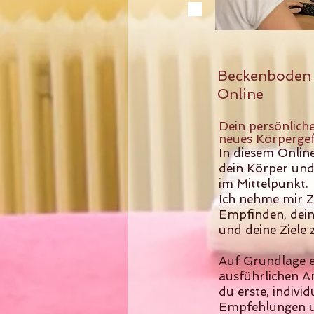
Beckenboden 
Online
​Dein persönliche
neues Körpergefü
In diesem Onlin
dein Körper und
im Mittelpunkt.
Ich nehme mir Ze
Empfinden, dei
und deine Ziele 
Auf Grundlage e
ausführlichen A
du erste, indivi
Empfehlungen 