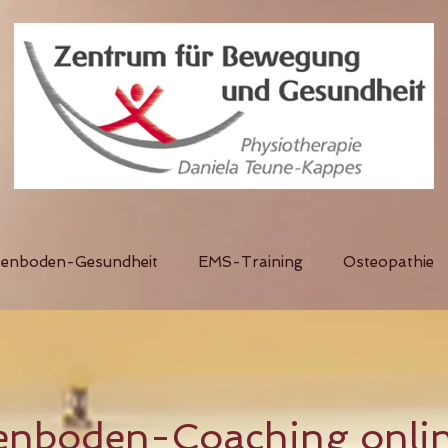
kenboden-Gesundheit
EMS-Training
Osteopathie
enboden-Coaching onli