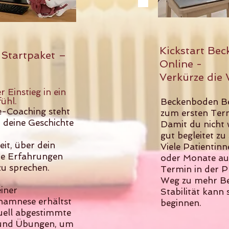
Kickstart Be
Startpaket –
Online -
Verkürze die 
r Einstieg in ein
hl.​
Beckenboden Be
e-Coaching steht
zum ersten Term
 deine Geschichte
Damit du nicht
gut begleitet zu 
it, über dein
Viele Patienti
ne Erfahrungen
oder Monate auf
zu sprechen.
Termin in der P
Weg zu mehr Be
iner
Stabilität kann 
namnese erhältst
beginnen.
duell abgestimmte
und Übungen, um