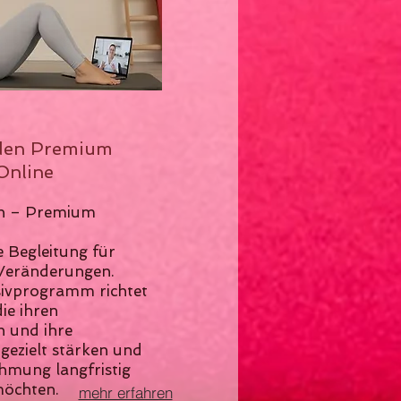
den Premium
Online
n – Premium
e Begleitung für
 Veränderungen.
sivprogramm richtet
die ihren
 und ihre
gezielt stärken und
hmung langfristig
möchten.
mehr erfahren