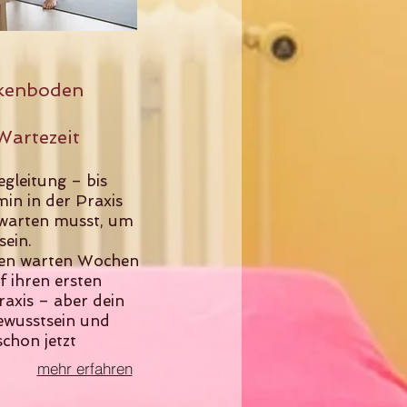
ckenboden
Wartezeit
gleitung – bis
in in der Praxis
 warten musst, um
sein.
nnen warten Wochen
 ihren ersten
raxis – aber dein
wusstsein und
schon jetzt
mehr erfahren