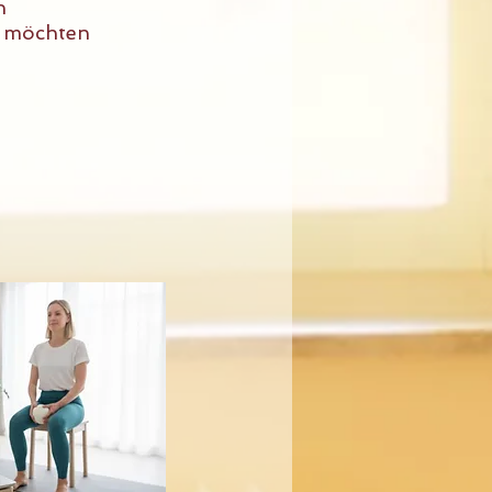
n
un möchten