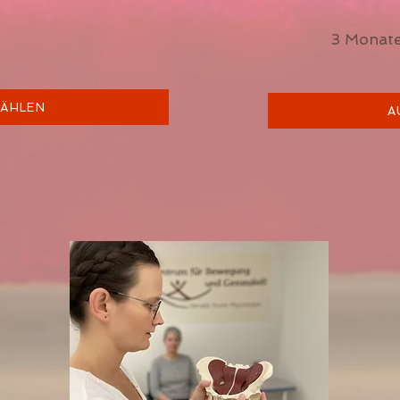
3 Mo
ÄHLEN
A