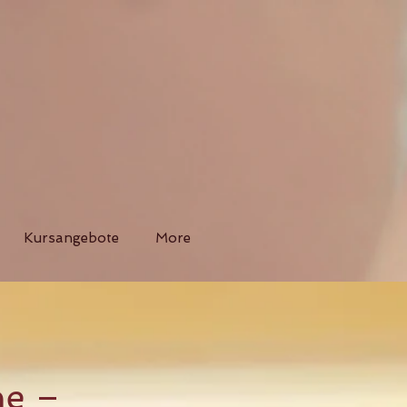
Kursangebote
More
ne –